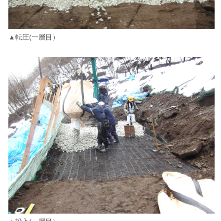
▲転圧(一層目）