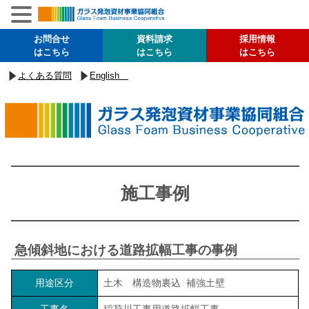
お問合せ
資料請求
採用情報
はこちら
はこちら
はこちら
よくある質問
English
施工事例
急傾斜地における道路拡幅工事の事例
用途区分
土木 構造物裏込 補強土壁