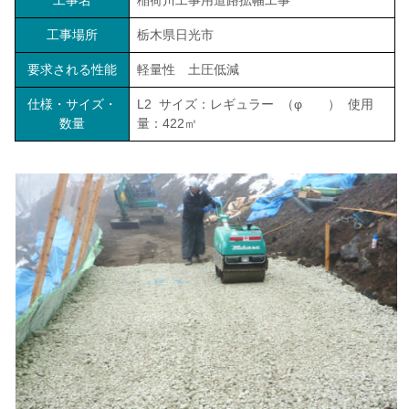
工事名
稲荷川工事用道路拡幅工事
工事場所
栃木県日光市
要求される性能
軽量性 土圧低減
仕様・サイズ・
L2 サイズ：レギュラー （φ ） 使用
数量
量：422㎥