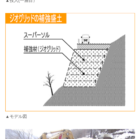
▲投入(一層目）
▲モデル図