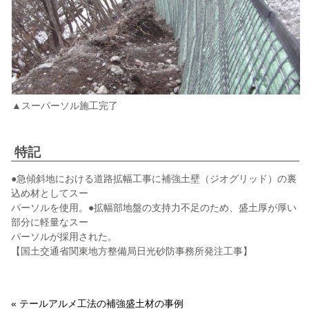
▲スーパーソル施工完了
特記
●急傾斜地における道路拡幅工事に補強土壁（ジオグリッド）の裏
込め材としてスー
パーソルを使用。●拡幅部地盤の支持力不足のため、盛土厚が厚い
部分に軽量なスー
パーソルが採用された。
【国土交通省関東地方整備局日光砂防事務所発注工事】
« テールアルメ工法の補強盛土材の事例