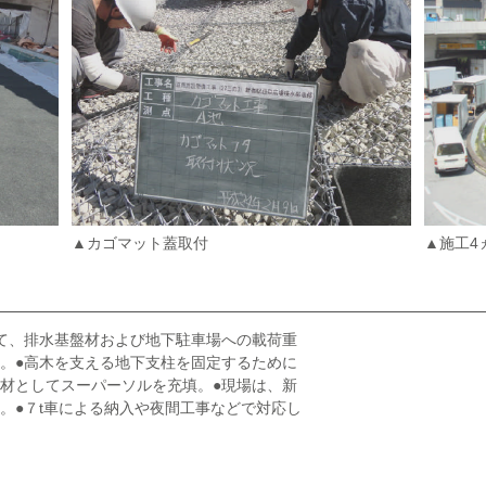
▲カゴマット蓋取付
▲施工4
て、排水基盤材および地下駐車場への載荷重
。●高木を支える地下支柱を固定するために
材としてスーパーソルを充填。●現場は、新
。●７t車による納入や夜間工事などで対応し