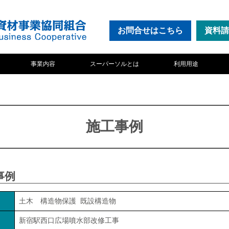
お問合せ
はこちら
資料請
事業内容
スーパーソルとは
利用用途
施工事例
事例
土木 構造物保護 既設構造物
新宿駅西口広場噴水部改修工事