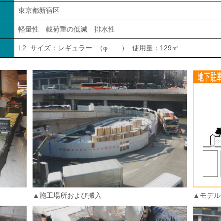
東京都新宿区
軽量性 載荷重の低減 排水性
L2 サイズ：レギュラー （φ ） 使用量：129㎥
▲施工場所および搬入
▲モデル