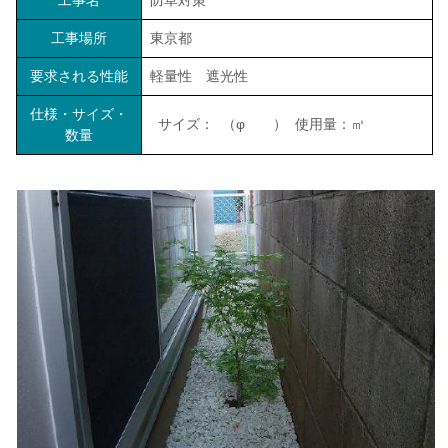
工事名
防草対策
工事場所
東京都
要求される性能
軽量性 遮光性
仕様・サイズ・
サイズ： （φ ） 使用量：㎥
数量