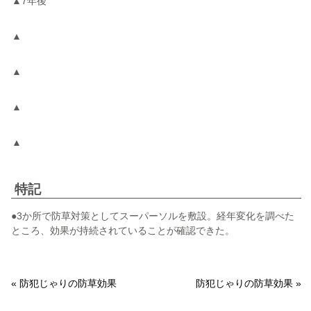
▲7年後
▲
▲
▲
▲
特記
●3か所で防草対策としてスーパーソルを敷設。経年変化を調べた
ところ、効果が持続されていることが確認できた。
« 防犯じゃりの防草効果
防犯じゃりの防草効果 »