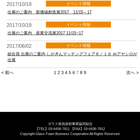
イベント情報
2017/10/19
出展のご案内 新価値創造展2017 11/15～17
イベント情報
2017/10/19
出展のご案内 産業交流展2017 11/15~17
イベント情報
2017/06/02
組合員 出展のご案内 しがぎんマッチングフェア６／１６ ㈱アヤシロが
出展
< 前へ
1
2
3
4
5
6
7
8
9
次へ >
ガラス発泡資材事業協同組合
【TEL】03-6436-7811 【FAX】03-6436-7812
Copyright Glass Foam Business Cooperative All Rights Reserved.