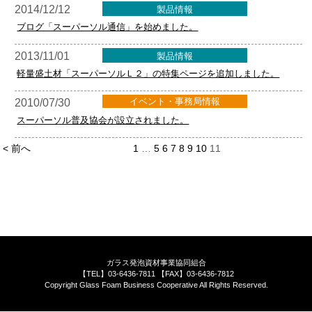
2014/12/12
製品情報
ブログ「スーパーソル通信」を始めました。
2013/11/01
製品情報
軽量盛土材「スーパーソルＬ２」の特集ページを追加しました。
イベント・事務局情報
2010/07/30
スーパーソル普及協会が設立されました。
< 前へ
1
…
5
6
7
8
9
10
11
ガラス発泡資材事業協同組合
【TEL】03-6436-7811 【FAX】03-6436-7812
Copyright Glass Foam Business Cooperative All Rights Reserved.