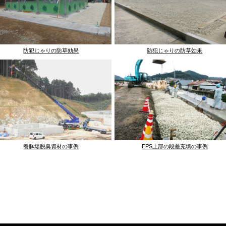
防犯じゃりの防草効果
防犯じゃりの防草効果
養豚場脱臭資材の事例
EPS上部の段差充填の事例